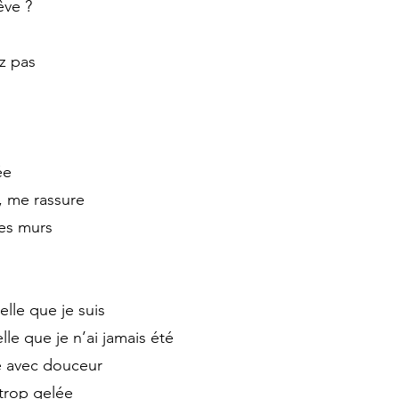
êve ?
z pas
ée
, me rassure
mes murs
lle que je suis
lle que je n’ai jamais été
fe avec douceur
trop gelée