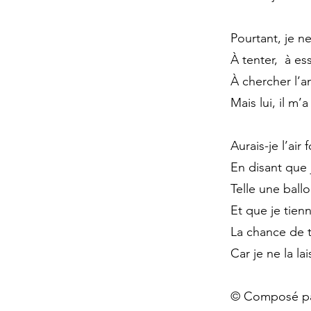
Pourtant, je n
À tenter, à es
À chercher l’a
Mais lui, il m’
Aurais-je l’air f
En disant que j
Telle une ball
Et que je tien
La chance de 
Car je ne la l
© Composé par