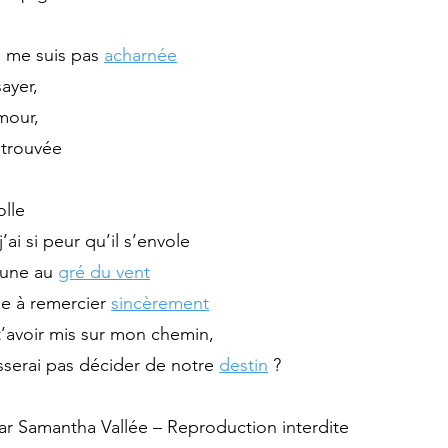
e me suis pas
acharnée
sayer,
mour,
a trouvée
olle
’ai si peur qu’il s’envole
oune au
gré du vent
ne à remercier
sincèrement
t’avoir mis sur mon chemin,
aisserai pas décider de notre
destin
?
 Samantha Vallée – Reproduction interdite