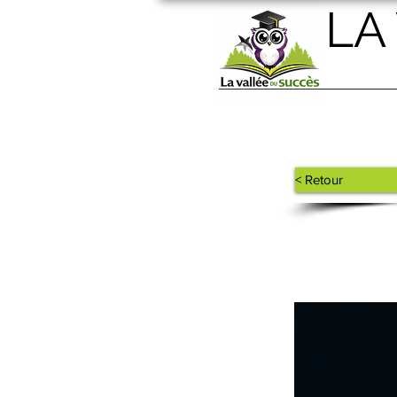
LA
< Retour